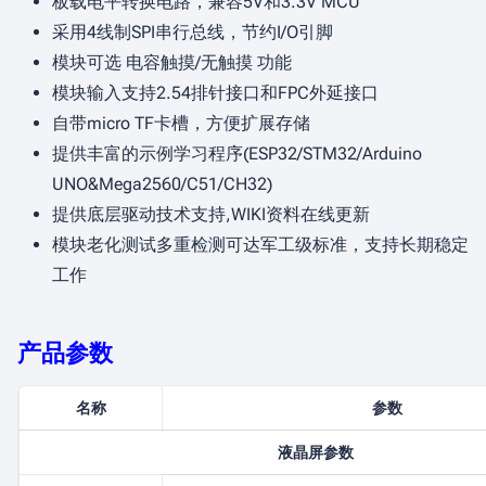
板载电平转换电路，兼容5V和3.3V MCU
采用4线制SPI串行总线，节约I/O引脚
模块可选 电容触摸/无触摸 功能
模块输入支持2.54排针接口和FPC外延接口
自带micro TF卡槽，方便扩展存储
提供丰富的示例学习程序(ESP32/STM32/Arduino
UNO&Mega2560/C51/CH32)
提供底层驱动技术支持,WIKI资料在线更新
模块老化测试多重检测可达军工级标准，支持长期稳定
工作
产品参数
名称
参数
液晶屏参数