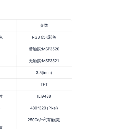
参数
色
RGB 65K彩色
带触摸:MSP3520
无触摸:MSP3521
3.5(inch)
TFT
片
ILI9488
率
480*320 (Pixel)
2
250Cd/m
(有触摸)
度