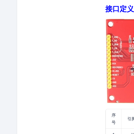
接口定义
序
引
号