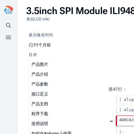
3.5inch SPI Module I
来自LCD wiki
打开/关闭搜索
最后修改时间
打开/关闭菜单
11个月前
目录
产品图片
无
产品介绍
编
产品参数
辑
第47行：
摘
接口定义
| ali
要
产品文档
| alig
程序下载
400Cd/
使用说明
|-
如何在Arduino上使用