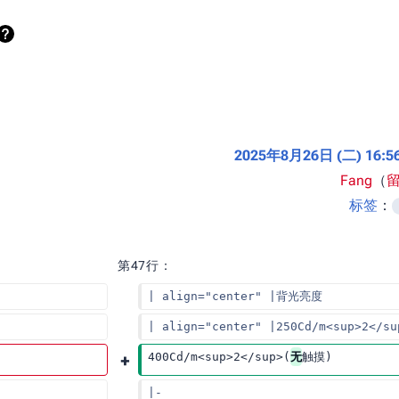
2025年8月26日 (二) 16
Fang
（
无
标签
：
编
辑
第47行：
摘
| align="center" |背光亮度
要
| align="center" |250Cd/m<sup>2</
400Cd/m<sup>2</sup>(
无
触摸)
|-