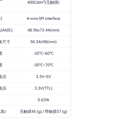
2
400Cd/m
(无触摸)
口
4-wire SPI interface
AA区)
48.96x73.44(mm)
板尺寸
56.34x98(mm)
度
-20℃~60℃
度
-30℃~70℃
电压
3.3V~5V
电压
3.3V(TTL)
0.62W
装)
无触摸45 (g) / 带触摸57 (g)