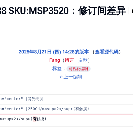
LI9488 SKU:MSP3520：修订间差异
2025年8月21日 (四) 14:28的版本
查看源代码
Fang
（
留言
|
贡献
）
标签
：
可视化编辑
←上一编辑
gn="center" |背光亮度
n="center" |250Cd/m<sup>2</sup>(有触摸)
m<sup>2</sup>(
有
触摸)