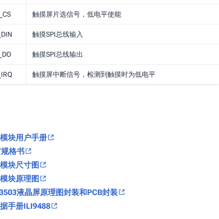
_CS
触摸屏片选信号，低电平使能
_DIN
触摸SPI总线输入
_DO
触摸SPI总线输出
_IRQ
触摸屏中断信号，检测到触摸时为低电平
PI模块用户手册
FT规格书
PI模块尺寸图
PI模块原理图
D3503液晶屏原理图封装和PCB封装
据手册ILI9488